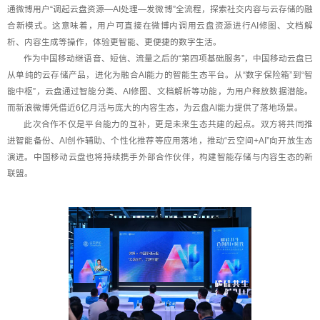
通微博用户“调起云盘资源—AI处理—发微博”全流程，探索社交内容与云存储的融
合新模式。这意味着，用户可直接在微博内调用云盘资源进行AI修图、文档解
析、内容生成等操作，体验更智能、更便捷的数字生活。
作为中国移动继语音、短信、流量之后的“第四项基础服务”，中国移动云盘已
从单纯的云存储产品，进化为融合AI能力的智能生态平台。从“数字保险箱”到“智
能中枢”，云盘通过智能分类、AI修图、文档解析等功能，为用户释放数据潜能。
而新浪微博凭借近6亿月活与庞大的内容生态，为云盘AI能力提供了落地场景。
此次合作不仅是平台能力的互补，更是未来生态共建的起点。双方将共同推
进智能备份、AI创作辅助、个性化推荐等应用落地，推动“云空间+AI”向开放生态
演进。中国移动云盘也将持续携手外部合作伙伴，构建智能存储与内容生态的新
联盟。