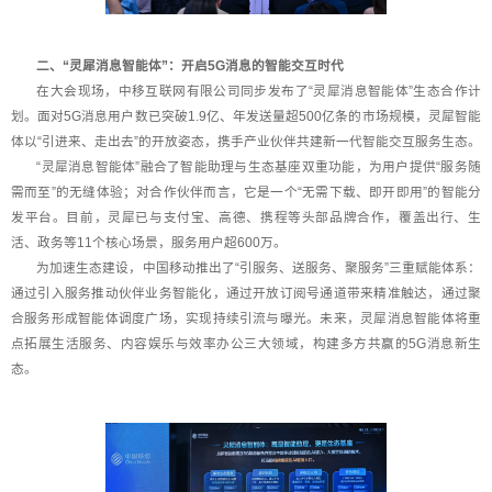
二、“灵犀消息智能体”：开启5G消息的智能交互时代
在大会现场，中移互联网有限公司同步发布了“灵犀消息智能体”生态合作计
划。面对5G消息用户数已突破1.9亿、年发送量超500亿条的市场规模，灵犀智能
体以“引进来、走出去”的开放姿态，携手产业伙伴共建新一代智能交互服务生态。
“灵犀消息智能体”融合了智能助理与生态基座双重功能，为用户提供“服务随
需而至”的无缝体验；对合作伙伴而言，它是一个“无需下载、即开即用”的智能分
发平台。目前，灵犀已与支付宝、高德、携程等头部品牌合作，覆盖出行、生
活、政务等11个核心场景，服务用户超600万。
为加速生态建设，中国移动推出了“引服务、送服务、聚服务”三重赋能体系：
通过引入服务推动伙伴业务智能化，通过开放订阅号通道带来精准触达，通过聚
合服务形成智能体调度广场，实现持续引流与曝光。未来，灵犀消息智能体将重
点拓展生活服务、内容娱乐与效率办公三大领域，构建多方共赢的5G消息新生
态。