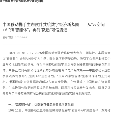
星空体育·星空官方网站-星空体育(中国)
中国移动携手生态伙伴共绘数字经济新蓝图——从“云空间
+AI”到“智能体”，再到“数盾”可信流通
发布日期：2025-10-11
10月10日至12日，2025中国移动全球合作伙伴大会在广州举行。本届大会
以“碳硅共生 合创AI+时代”为主题，聚焦数字经济新趋势，吸引了众多产业领军企
业与技术创新者的参与。作为中国移动在数字生活与数据要素领域的重要创新主
体，中移互联网有限公司连续发布多项战略合作与产品成果——中国移动云盘携
手新浪微博发布“云空间+AI”生态计划，“灵犀消息智能体”生态合作计划正式亮
相，“梧桐数盾”可信数据流通解决方案同步登场，充分展现了中国移动在智能服
务、生态协同与数据治理领域的系统布局。网思科技应邀参与发布会，深度见证
并参与了中移互联网有限公司在数智化领域的创新实践与生态共建。
一、“云空间+AI”：让数据存储走向智能内容生态
10月11日，中国移动云盘与新浪微博联合发布“云空间+AI”深度合作，双方打