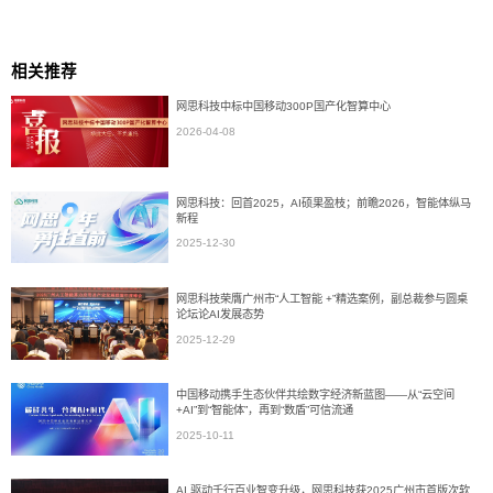
相关推荐
网思科技中标中国移动300P国产化智算中心
2026-04-08
网思科技：回首2025，AI硕果盈枝；前瞻2026，智能体纵马
新程
2025-12-30
网思科技荣膺广州市“人工智能 +”精选案例，副总裁参与圆桌
论坛论AI发展态势
2025-12-29
中国移动携手生态伙伴共绘数字经济新蓝图——从“云空间
+AI”到“智能体”，再到“数盾”可信流通
2025-10-11
AI 驱动千行百业智变升级，网思科技获2025广州市首版次软