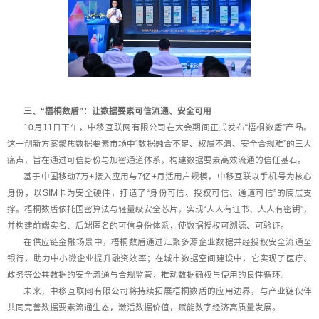
三、“梧桐数盾”：让数据要素可信流通、安全可用
10月11日下午，中移互联网有限公司在大会期间正式发布“梧桐数盾”产品。
这一创新方案聚焦数据要素市场中“数据融合不足、权属不清、安全合规难”的三大
痛点，旨在通过可信身份与加密通道体系，构建数据要素高效流通的信任基石。
基于中国移动7万+接入应用与7亿+月活用户规模，中移互联以手机号为核心
身份，以SIM卡为安全硬件，打造了“身份可信、授权可信、通道可信”的底层支
撑。梧桐数盾依托国密算法与轻量级安全芯片，实现“人人有证书、人人有密钥”，
并构建前端实名、后端匿名的可信身份体系，使数据授权可溯源、可验证。
在供应链金融场景中，梧桐数盾通过汇聚多源企业数据并经授权安全流通至
银行，助力中小微企业提升融资效率；在城市数据空间建设中，它实现了医疗、
政务等公共数据的安全流通与合规监管，推动数据确权与使用的良性循环。
未来，中移互联网有限公司将持续拓展梧桐数盾的应用边界，与产业链伙伴
共同完善数据要素流通生态，激活数据价值，赋能数字经济高质量发展。