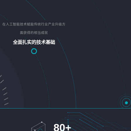
在人工智能技术赋能传统行业产业升级方
面获得的相当成就
全面扎实的技术基础
80
+