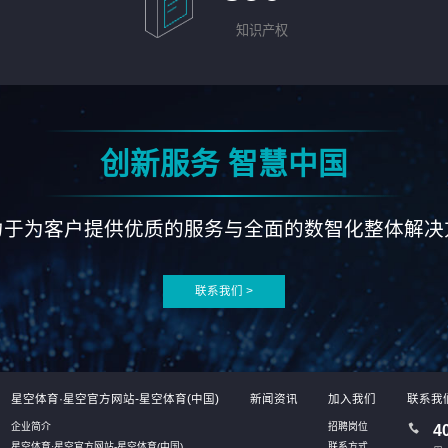
知识产权
创新服务 智慧中国
力于为客户提供优质的服务与全面的数智化整体解决
联系我们 >
星空体育·星空官方网站-星空体育(中国)
新闻资讯
加入我们
联系我
企业简介
招聘岗位
4
星空体育·星空官方网站-星空体育(中国)
联系方式