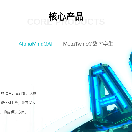
核心产品
CORE PRODUCTS
AlphaMind®AI
MetaTwins®数字孪生
I、物联网、云计算、大数
能化AI中台，让开发人
型，构建解决方案。