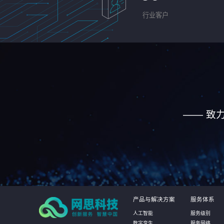
行业客户
—— 致
产品与解决方案
服务体系
人工智能
服务级别
数字孪生
服务网络