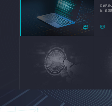
深刻把握A
觉、自然
续优化企业
平台