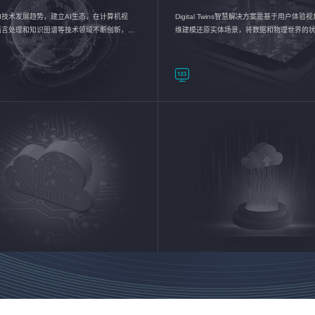
I技术发展趋势，建立AI生态，在计算机视
Digital Twins智慧解决方案是基于用户体
语言处理和知识图谱等技术领域不断创新，持
维建模还原实体场景，将数据和物理世界的
数智化转型加速器—AlphaMind®AI能力开放
现，使用户对关键数据有更直观的感受，推
成智能化转型，实现新旧动能的转换