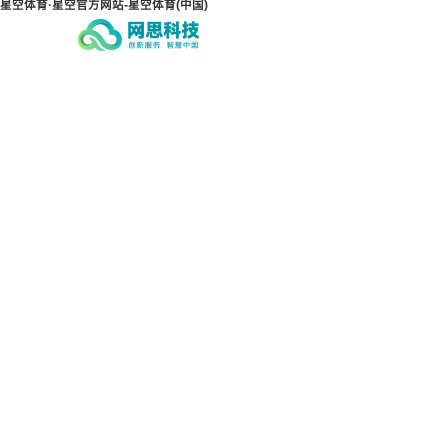
星空体育·星空官方网站-星空体育(中国)
星空体育·星空官方网站-星空
星空
体育(中国)
体育