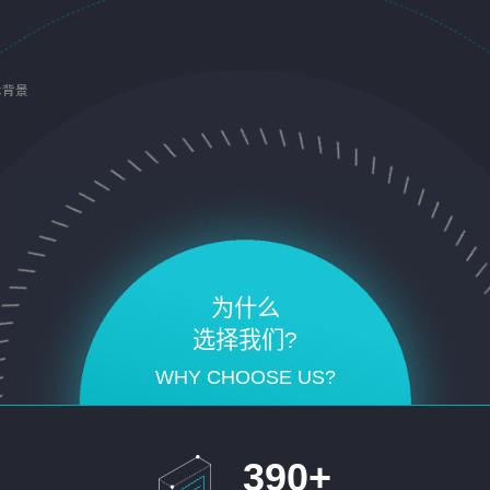
术背景
为什么
选择我们?
WHY CHOOSE US?
390
+