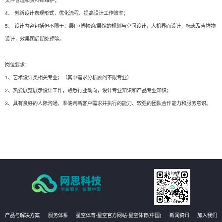
文件管理和资料库维护；
4、 创新设计表现形式，优化流程、提高设计工作效率；
5、 设计内容包括但不限于：展厅/博物馆/展馆的规划与空间设计，人机界面设计，标志及吉祥物
设计，效果图后期处理等。
岗位要求：
1、艺术设计类相关专业；（其中需求分析顾问不限专业）
2、热爱展览展示设计工作，熟悉行业动向，设计专业知识和产品专业知识；
3、具有良好的人际沟通、准确判断客户需求并执行的能力、较强的团队合作能力和服务意识。
产品与解决方案
服务体系
星空体育·星空官方网站-星空体育(中国)
新闻资讯
加入我们