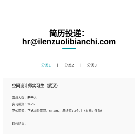
简历投递：
hr@ilenzuolibianchi.com
分类1
分类2
分类3
空间设计师实习生（武汉）
需求人数：若干人
实习薪资：3k-5k
正式薪资：正式岗位薪资：5k-10K，年终奖1-3个月（看能力浮动）
岗位职责：
1、 沟通客户需求，分析其实施的可行性，辅助项目经理完成展示策划、设计；
2、 把握设计时间节点，控制设计进度，完成展示设计任务；