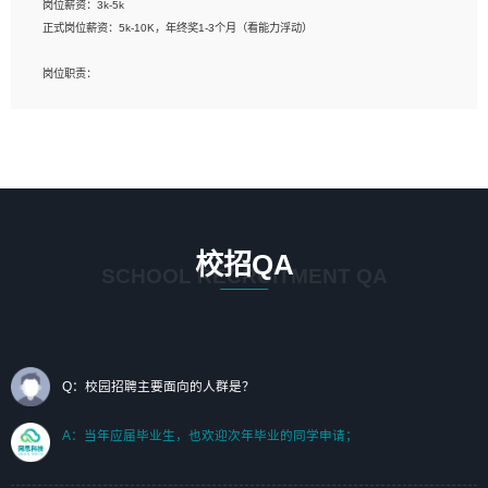
岗位薪资：3k-5k
标志及吉祥物设计，效果图后期处理等。
正式岗位薪资：5k-10K，年终奖1-3个月（看能力浮动）
岗位要求：
岗位职责：
1、艺术设计类相关专业；（其中需求分析顾问不限专业）
1、完成主要工作：项目解决方案策划与编写，项目投标方案编写、项目申报方案编
2、热爱展览展示设计工作，熟悉行业动向，设计专业知识和产品专业知识；
写；
3、具有良好的人际沟通、准确判断客户需求并执行的能力、较强的团队合作能力和
2、人才队伍建设：完善SPL人才沉淀，积聚力量，为公司各省项目打单提供全面支
服务意识。
撑。
任职要求：
1. 熟悉 Javascript, CSS, HTML, Vue, Git;
校招QA
2. 熟悉 前端常用框架, 能独立完成设计给予的 UI 效果;
SCHOOL RECRUITMENT QA
3. 有良好的代码习惯, 低级错误出现频率低;
4. 具备优秀的沟通和协调能力，能承受比较大的工作压力;
5. 自我驱动力强, 能自主学习新知识新技术, 并具有较强的自学能力;
6. 了解前端设计及后端开发, 可快速和同事对接工作;
7. 了解或熟悉 WebGL 及相关框架优先。
Q：校园招聘主要面向的人群是？
（岗位人员专职于行业应用解决方案、项目申报方案、投标方案的策划编写）
A：当年应届毕业生，也欢迎次年毕业的同学申请；