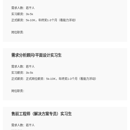
工作要求:
需求人数：若干人
1. 熟悉 Javascript, CSS, HTML, Vue, Git;
实习薪资：3k-5k
2. 熟悉前端常用框架, 能独立完成设计给予的 UI 效果;
正式薪资：5k-10K，年终奖1-3个月（看能力浮动）
3. 有良好的代码习惯, 低级错误出现频率低;
4. 具备优秀的沟通和协调能力，能承受比较大的工作压力;
岗位职责:
5. 自我驱动力强, 能自主学习新知识新技术, 并具有较强的自学能力;
1. 为企业客户提供软件技术服务。包括安装、升级、配置、调优、故障诊断等工
6. 了解前端设计及后端开发, 可快速和同事对接工作;
作；
7. 了解或熟悉 WebGL 及相关框架优先。
2. 在此基础上，并能为客户提供客户化技术支持方案，提升软件使用效率与价值。
需求分析顾问/平面设计实习生
任职要求:
需求人数：若干人
1. 计算机专业相关背景；
实习薪资：3k-5k
2. 自我学习和动手能力强，对操作系统、数据库有一定基础和兴趣；
正式薪资：正式岗位薪资：5k-10K，年终奖1-3个月（看能力浮动）
3.沟通能力强、有基础客户服务意识。
岗位职责：
1、 沟通客户需求，分析其实施的可行性，辅助项目经理完成展示策划、设计；
2、 把握设计时间节点，控制设计进度，完成展示设计任务；
3、配合平面设计师完成项目最终的整体汇报方案；参与项目例会，项目完工总结报
售前工程师（解决方案专员）实习生
告，设计项目文件管理和资料库维护；
4、 创新设计表现形式，优化流程、提高设计工作效率；
需求人数：若干人
5、 设计内容包括但不限于：展厅/博物馆/展馆的规划与空间设计，人机界面设计，