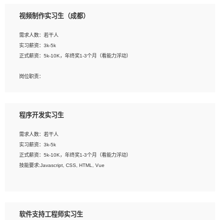
3、配合平面设计师完成项目最终的整体汇报方案；参与项目例会，项目完工总结报
视频制作实习生（成都）
告，设计项目文件管理和资料库维护；
4、 创新设计表现形式，优化流程、提高设计工作效率；
需求人数：若干人
5、 设计内容包括但不限于：展厅/博物馆/展馆的规划与空间设计，人机界面设计，
实习薪资：3k-5k
标志及吉祥物设计，效果图后期处理等。
正式薪资：5k-10K，年终奖1-3个月（看能力浮动）
岗位要求：
岗位职责：
1、艺术设计类相关专业；
1、各类企业宣传片视频的剪辑和片头片尾包装；
2、热爱展览展示设计工作，熟悉行业动向，设计专业知识和产品专业知识；
2、广告片的后期剪辑与整体特效合成；
3、具有良好的人际沟通、准确判断客户需求并执行的能力、较强的团队合作能力和
3、特效及动画制作并了解后期合成软件。
服务意识。
程序开发实习生
岗位要求：
需求人数：若干人
1、热爱影视，责任心强，有强烈的兴趣和后期制作的主观能动性；
实习薪资：3k-5k
2、熟练使用After Effect、Photo Shop、熟练掌握视频剪辑和特效包装软件；
正式薪资：5k-10K，年终奖1-3个月（看能力浮动）
3、能对影片后期进行整体调色控制，具备一定审美感；
技能要求:Javascript, CSS, HTML, Vue
4、在剪辑上会思考，有一定编导思维；
5、踏实， 勤奋，愿意在工作中不断学习，提高自我；
工作职责：
6、能与同事友好相处。
1. 负责公司的前端项目的开发;
2. 负责公司已有项目的维护及迭代;
软件支持工程师实习生